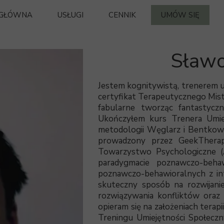
 GŁÓWNA
USŁUGI
CENNIK
UMÓW SIĘ
PSYCHIATRA
Sławo
PSYCHOLOG
SEKSUOLOG
Jestem kognitywistą, trenerem u
NEUROLOG
certyfikat Terapeutycznego Mist
fabularne tworząc fantastycz
ZAJĘCIA GRUPOWE DLA DOROSŁYCH
Ukończyłem kurs Trenera Umiej
metodologii Węglarz i Bentkows
ZAJĘCIA GRUPOWE DLA NIELETNICH
prowadzony przez GeekTherap
Towarzystwo Psychologiczne (A
paradygmacie poznawczo-behaw
poznawczo-behawioralnych z in
skuteczny sposób na rozwijanie
rozwiązywania konfliktów oraz
opieram się na założeniach terap
Treningu Umiejętności Społeczny