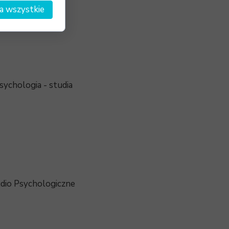
a wszystkie
ychologia - studia
udio Psychologiczne