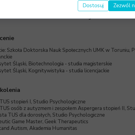
Dostosuj
Zezwól n
Kwalifikacje
cenie
ie: Szkoła Doktorska Nauk Społecznych UMK w Toruniu, Ps
nckie
ytet Śląski, Biotechnologia - studia magisterskie
ytet Śląski, Kognitywistyka - studia licencjackie
zkolenia
TUS stopień I, Studio Psychologiczne
TUS osób z autyzmem i zespołem Aspergera stopień II, St
ista TUS dla dorosłych, Studio Psychologiczne
utic Game Master, Geek Therapeutics
tand Autism, Akademia Humanitas