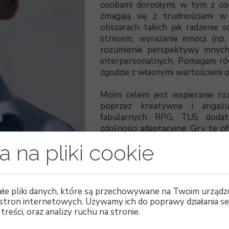
osobami dorosłymi, w tym z os
zmagają się z trudnościami 
obszarach takich jak radzenie s
stresem, wyrażanie emocji (np. 
rozumienie perspektywy innych
interpersonalnych. Pomagam rów
zgodzie z własnymi wartościami 
Moim celem jest wspieranie ro
poprzez kreatywne i angażu
fabularnych RPG, TUS dodat
zdolności adaptacyjne. Gry te o
różne role społeczne, co sprz
 na pliki cookie
osób, radzeniu sobie w trudnyc
Ponadto, uczą współpracy, podej
konsekwencji swoich działań, 
społecznych w angażujący i bezp
ałe pliki danych, które są przechowywane na Twoim urządz
 stron internetowych. Używamy ich do poprawy działania se
 treści, oraz analizy ruchu na stronie.