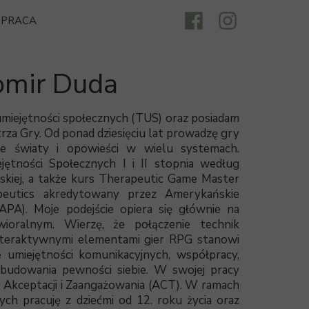
PRACA
mir Duda
miejętności społecznych (TUS) oraz posiadam
rza Gry. Od ponad dziesięciu lat prowadzę gry
ne światy i opowieści w wielu systemach.
ętności Społecznych I i II stopnia według
kiej, a także kurs Therapeutic Game Master
eutics akredytowany przez Amerykańskie
PA). Moje podejście opiera się głównie na
ioralnym. Wierzę, że połączenie technik
teraktywnymi elementami gier RPG stanowi
 umiejętności komunikacyjnych, współpracy,
 budowania pewności siebie. W swojej pracy
ii Akceptacji i Zaangażowania (ACT). W ramach
ch pracuję z dziećmi od 12. roku życia oraz