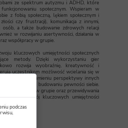
obami ze spektrum autyzmu i ADHD, które
w funkcjonowaniu społecznym. Wspieram w
obie z fobią społeczną, lękiem społecznym i
złości czy frustracji), komunikacja z innymi,
 osób, a także budowanie zdrowych relacji
nież w rozwijaniu asertywności, działania w
oraz współpracy w grupie.
zwoju kluczowych umiejętności społecznych
jące metody. Dzięki wykorzystaniu gier
kowo rozwija wyobraźnię, kreatywność i
ferują uczestnikom możliwość wcielania się w
yja lepszemu rozumieniu perspektywy innych
h sytuacjach oraz budowaniu pewności siebie.
mowania decyzji w grupie oraz przewidywania
co wspiera rozwój kluczowych umiejętności
ieczny sposób.
eniu podczas
rwisu,