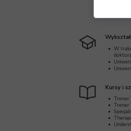
Wykształ
W trakc
doktora
Uniwers
Uniwers
Kursy i s
Trener 
Trener 
Specjal
Therape
Unders