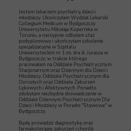
Jestem lekarzem psychiatrą dzieci i
młodzieży. Ukończyłam Wydział Lekarski
Collegium Medicum w Bydgoszczy
Uniwersytetu Mikołaja Kopernika w
Toruniu, a następnie odbyłam staż
podyplomowy i ukończyłam szkolenie
specjalizacyjne w Szpitalu
Uniwersyteckim nr 1 im. dra A. Jurasza w
Bydgoszczy, w trakcie którego
pracowałam na Oddziale Psychiatrycznym
Stacjonarnym oraz Dziennym dla Dzieci i
Młodzieży, Oddziale Psychiatrycznym dla
Dorosłych oraz Oddziale Zaburzeń
Lękowych i Afektywnych. Ponadto
zdobyłam niezbędne doświadczenie w
Oddziale Dziennym Psychiatrycznym Dla
Dzieci i Młodzieży w Poradni "Stawowa" w
Bydgoszczy.
Będę prowadzić diagnostykę oraz
farmakoterapię zaburzeń i chorób