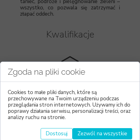
taniec, podróże i pielęgnowanie zieleni –
wszystko, co pozwala się zatrzymać i
złapać oddech.
Kwalifikacje
Zgoda na pliki cookie
Wykształcenie
Uniwersytet WSB Merito w Toruniu,
Cookies to małe pliki danych, które są
przechowywane na Twoim urządzeniu podczas
Psychologia - studia magisterskie
przeglądania stron internetowych. Używamy ich do
stacjonarne, specjalność: psychologia
poprawy działania serwisu, personalizacji treści, oraz
zdrowia
analizy ruchu na stronie.
Dostosuj
Zezwól na wszystkie