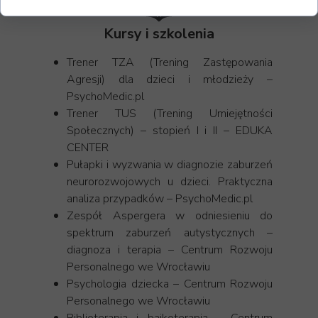
Kursy i szkolenia
Trener TZA (Trening Zastępowania
Agresji) dla dzieci i młodzieży –
PsychoMedic.pl
Trener TUS (Trening Umiejętności
Społecznych) – stopień I i II – EDUKA
CENTER
Pułapki i wyzwania w diagnozie zaburzeń
neurorozwojowych u dzieci. Praktyczna
analiza przypadków – PsychoMedic.pl
Zespół Aspergera w odniesieniu do
spektrum zaburzeń autystycznych –
diagnoza i terapia – Centrum Rozwoju
Personalnego we Wrocławiu
Psychologia dziecka – Centrum Rozwoju
Personalnego we Wrocławiu