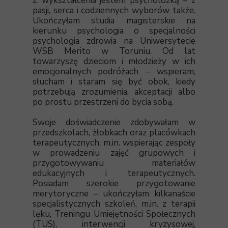
Z wykształcenia jestem psycholożką – z
pasji, serca i codziennych wyborów także.
Ukończyłam studia magisterskie na
kierunku psychologia o specjalności
psychologia zdrowia na Uniwersytecie
WSB Merito w Toruniu. Od lat
towarzyszę dzieciom i młodzieży w ich
emocjonalnych podróżach – wspieram,
słucham i staram się być obok, kiedy
potrzebują zrozumienia, akceptacji albo
po prostu przestrzeni do bycia sobą.
Swoje doświadczenie zdobywałam w
przedszkolach, żłobkach oraz placówkach
terapeutycznych, m.in. wspierając zespoły
w prowadzeniu zajęć grupowych i
przygotowywaniu materiałów
edukacyjnych i terapeutycznych.
Posiadam szerokie przygotowanie
merytoryczne – ukończyłam kilkanaście
specjalistycznych szkoleń, m.in. z terapii
lęku, Treningu Umiejętności Społecznych
(TUS), interwencji kryzysowej,